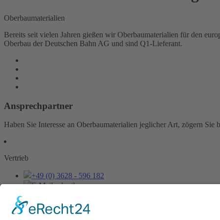
Oberbaumaterialien
Bereits seit vielen Jahren gießen wir Oberbaumaterialien für den e
Oberbau der Deutschen Bahn AG und sind Q1-Lieferant.
Ansprechpartner
Haben Sie Interesse an Oberbaumaterialien jeglicher Art, zögern Sie b
Vertrieb
+49 (0) 3628 - 596 182
E-Mail schreiben
AEB