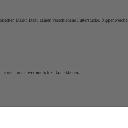
uropäischen Markt. Dazu zählen verschiedene Futterstücke, Rippenwei
itte nicht uns unverbindlich zu kontaktieren.